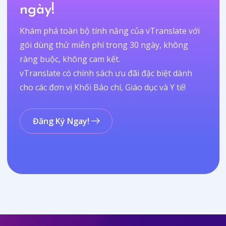
ngày!
Khám phá toàn bộ tính năng của vTranslate với
gói dùng thử miễn phí trong 30 ngày, không
ràng buộc, không cam kết.
vTranslate có chính sách ưu đãi đặc biệt dành
cho các đơn vị Khối Báo chí, Giáo dục và Y tế!
Đăng Ký Ngay!