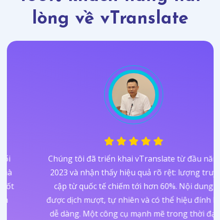
lòng về vTranslate
Chúng tôi đã triển khai vTranslate từ đầu năm
2023 và nhận thấy hiệu quả rõ rệt: lượng truy
cập từ quốc tế chiếm tới hơn 60%. Nội dung
được dịch mượt, tự nhiên và có thể hiệu đính lại
dễ dàng. Một công cụ mạnh mẽ trong thời đại