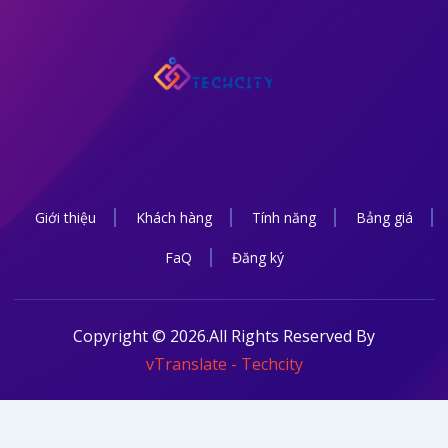
Giới thiệu
Khách hàng
Tính năng
Bảng giá
FaQ
Đăng ký
Copyright ©
2026
.All Rights Reserved By
vTranslate - Techcity