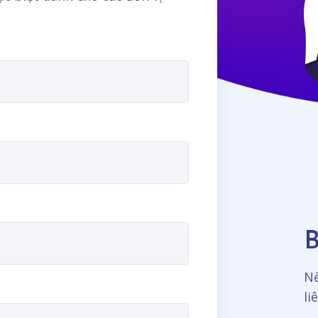
B
Nế
li