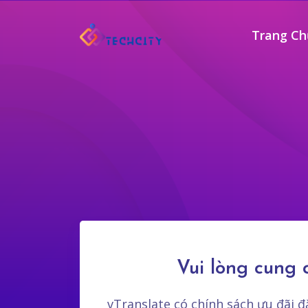
Trang Ch
Vui lòng cung 
vTranslate có chính sách ưu đãi đ