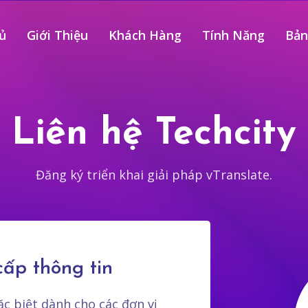
ủ
Giới Thiệu
Khách Hàng
Tính Năng
Bản
Liên hệ Techcity
Đăng ký triển khai giải pháp vTranslate.
cấp thông tin
ặc biệt dành cho các đơn vị